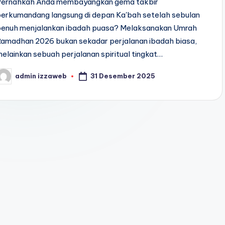
Pernahkah Anda membayangkan gema takbir
berkumandang langsung di depan Ka'bah setelah sebulan
penuh menjalankan ibadah puasa? Melaksanakan Umrah
Ramadhan 2026 bukan sekadar perjalanan ibadah biasa,
elainkan sebuah perjalanan spiritual tingkat…
31 Desember 2025
admin izzaweb
osted
y