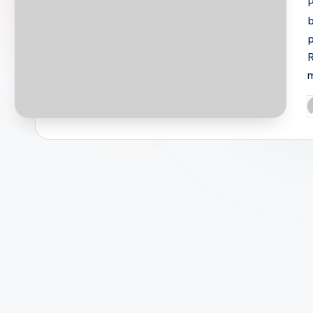
m
P
b