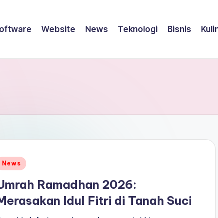
oftware
Website
News
Teknologi
Bisnis
Kuli
Posted
News
n
Umrah Ramadhan 2026:
Merasakan Idul Fitri di Tanah Suci