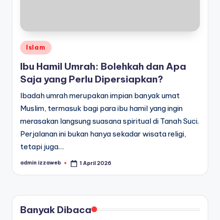
Posted
Islam
in
Ibu Hamil Umrah: Bolehkah dan Apa
Saja yang Perlu Dipersiapkan?
Ibadah umrah merupakan impian banyak umat
Muslim, termasuk bagi para ibu hamil yang ingin
merasakan langsung suasana spiritual di Tanah Suci.
Perjalanan ini bukan hanya sekadar wisata religi,
tetapi juga…
admin izzaweb
1 April 2026
Posted
by
Banyak Dibaca