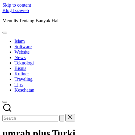
Skip to content
Blog Izzaweb
Menulis Tentang Banyak Hal
Islam
Software
Website
News
Teknologi
Bisnis
Kuliner
Traveling
Tips
Kesehatan
umrah plus Turki