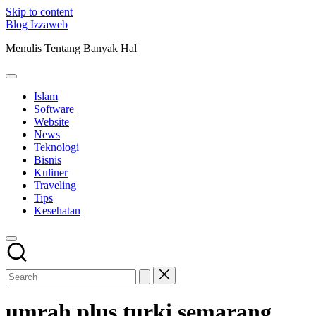
Skip to content
Blog Izzaweb
Menulis Tentang Banyak Hal
Islam
Software
Website
News
Teknologi
Bisnis
Kuliner
Traveling
Tips
Kesehatan
umrah plus turki semarang