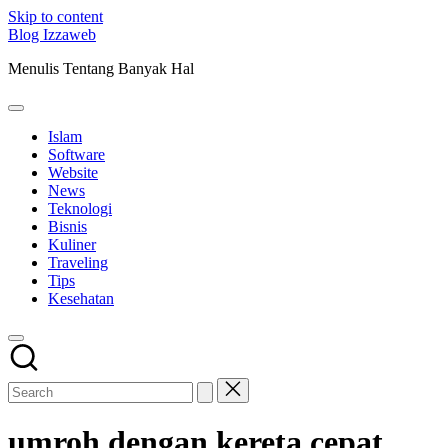
Skip to content
Blog Izzaweb
Menulis Tentang Banyak Hal
Islam
Software
Website
News
Teknologi
Bisnis
Kuliner
Traveling
Tips
Kesehatan
umroh dengan kereta cepat