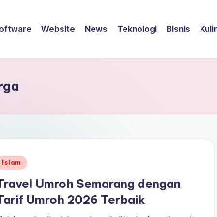
oftware
Website
News
Teknologi
Bisnis
Kuli
rga
Posted
Islam
n
Travel Umroh Semarang dengan
Tarif Umroh 2026 Terbaik