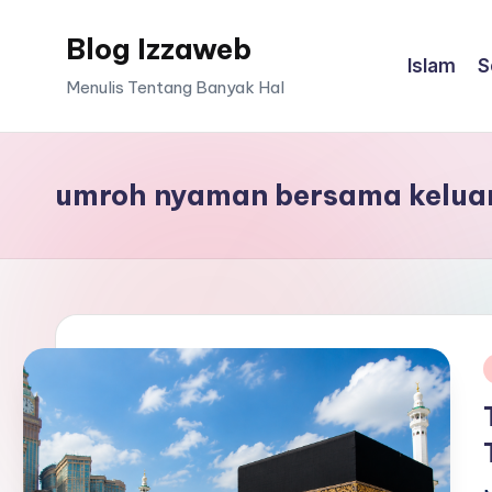
Blog Izzaweb
Skip
Islam
S
to
Menulis Tentang Banyak Hal
content
umroh nyaman bersama kelua
i