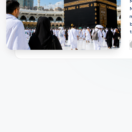
M
P
b