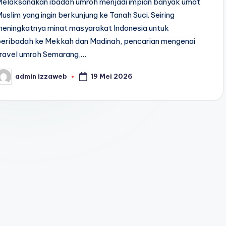
Melaksanakan ibadah umroh menjadi impian banyak umat
uslim yang ingin berkunjung ke Tanah Suci. Seiring
meningkatnya minat masyarakat Indonesia untuk
beribadah ke Mekkah dan Madinah, pencarian mengenai
travel umroh Semarang,…
19 Mei 2026
admin izzaweb
osted
y