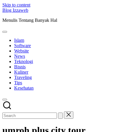
Skip to content
Blog Izzaweb
Menulis Tentang Banyak Hal
Islam
Software
Website
News
Teknologi
Bisnis
Kuliner
Traveling
Tips
Kesehatan
umroh plus city tour