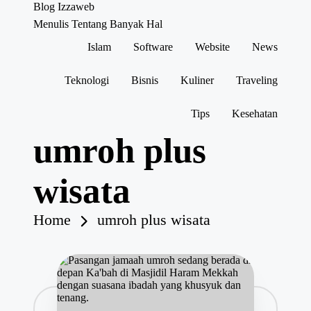
Blog Izzaweb
Menulis Tentang Banyak Hal
Islam
Software
Website
News
Skip
to
content
Teknologi
Bisnis
Kuliner
Traveling
Tips
Kesehatan
umroh plus
wisata
Home
umroh plus wisata