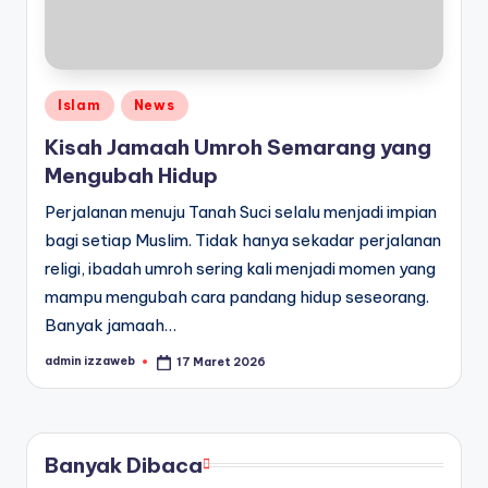
Posted
Islam
News
in
Kisah Jamaah Umroh Semarang yang
Mengubah Hidup
Perjalanan menuju Tanah Suci selalu menjadi impian
bagi setiap Muslim. Tidak hanya sekadar perjalanan
religi, ibadah umroh sering kali menjadi momen yang
mampu mengubah cara pandang hidup seseorang.
Banyak jamaah…
admin izzaweb
17 Maret 2026
Posted
by
Banyak Dibaca