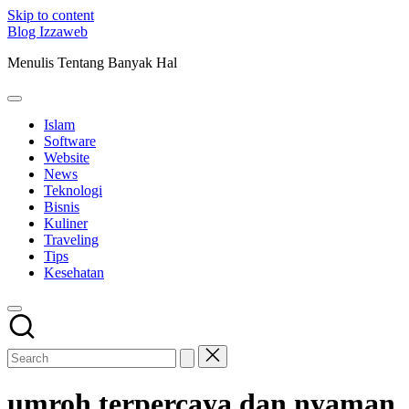
Skip to content
Blog Izzaweb
Menulis Tentang Banyak Hal
Islam
Software
Website
News
Teknologi
Bisnis
Kuliner
Traveling
Tips
Kesehatan
umroh terpercaya dan nyaman