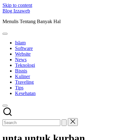
Skip to content
Blog Izzaweb
Menulis Tentang Banyak Hal
Islam
Software
Website
News
Teknologi
Bisnis
Kuliner
Traveling
Tips
Kesehatan
unta untuk kurban