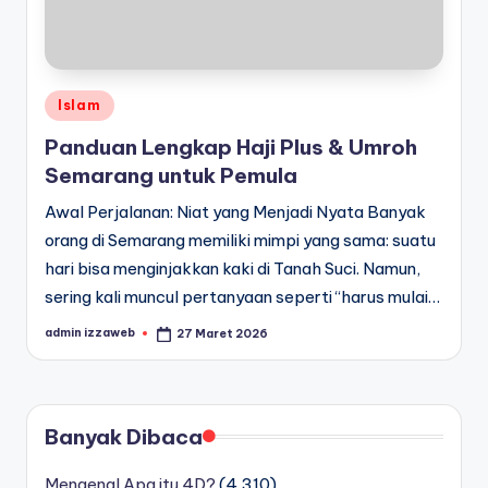
Posted
Islam
in
Panduan Lengkap Haji Plus & Umroh
Semarang untuk Pemula
Awal Perjalanan: Niat yang Menjadi Nyata Banyak
orang di Semarang memiliki mimpi yang sama: suatu
hari bisa menginjakkan kaki di Tanah Suci. Namun,
sering kali muncul pertanyaan seperti “harus mulai…
admin izzaweb
27 Maret 2026
Posted
by
Banyak Dibaca
Mengenal Apa itu 4D?
(4,310)