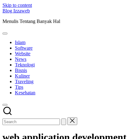
Skip to content
Blog Izzaweb
Menulis Tentang Banyak Hal
Islam
Software
Website
News
Teknologi
Bisnis
Kuliner
Traveling
Tips
Kesehatan
web application development