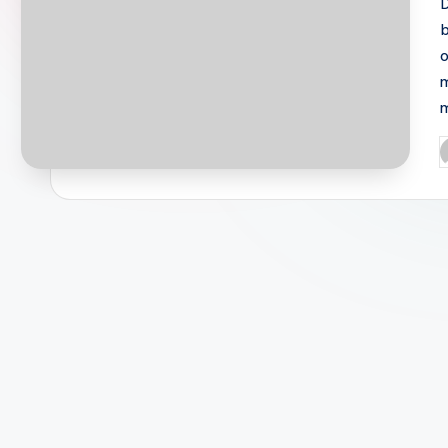
D
b
o
P
b