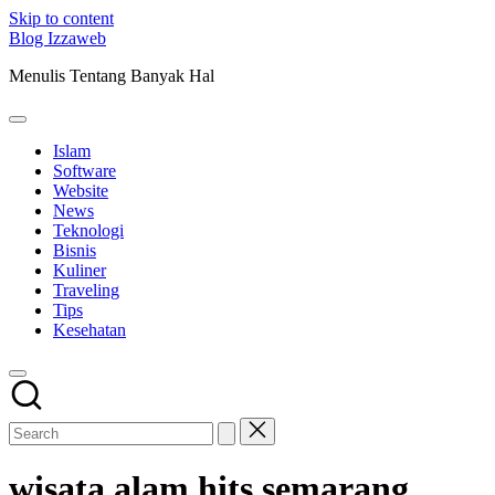
Skip to content
Blog Izzaweb
Menulis Tentang Banyak Hal
Islam
Software
Website
News
Teknologi
Bisnis
Kuliner
Traveling
Tips
Kesehatan
wisata alam hits semarang