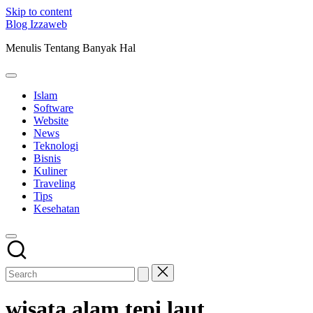
Skip to content
Blog Izzaweb
Menulis Tentang Banyak Hal
Islam
Software
Website
News
Teknologi
Bisnis
Kuliner
Traveling
Tips
Kesehatan
wisata alam tepi laut