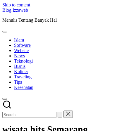
Skip to content
Blog Izzaweb
Menulis Tentang Banyak Hal
Islam
Software
Website
News
Teknologi
Bisnis
Kuliner
Traveling
Tips
Kesehatan
wisata hits Semarang