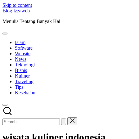
Skip to content
Blog Izzaweb
Menulis Tentang Banyak Hal
Islam
Software
Website
News
Teknologi
Bisnis
Kuliner
Traveling
Tips
Kesehatan
wisata kuliner indonesia