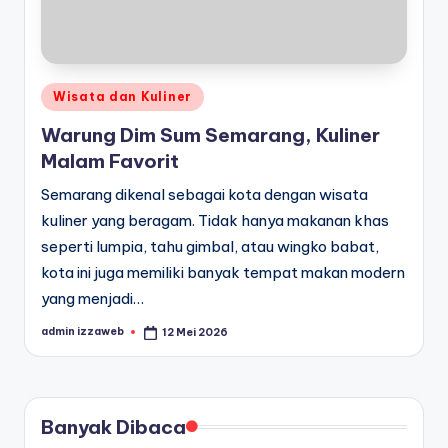
Posted
Wisata dan Kuliner
in
Warung Dim Sum Semarang, Kuliner
Malam Favorit
Semarang dikenal sebagai kota dengan wisata
kuliner yang beragam. Tidak hanya makanan khas
seperti lumpia, tahu gimbal, atau wingko babat,
kota ini juga memiliki banyak tempat makan modern
yang menjadi…
admin izzaweb
12 Mei 2026
Posted
by
Banyak Dibaca