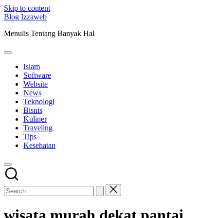
Skip to content
Blog Izzaweb
Menulis Tentang Banyak Hal
Islam
Software
Website
News
Teknologi
Bisnis
Kuliner
Traveling
Tips
Kesehatan
wisata murah dekat pantai