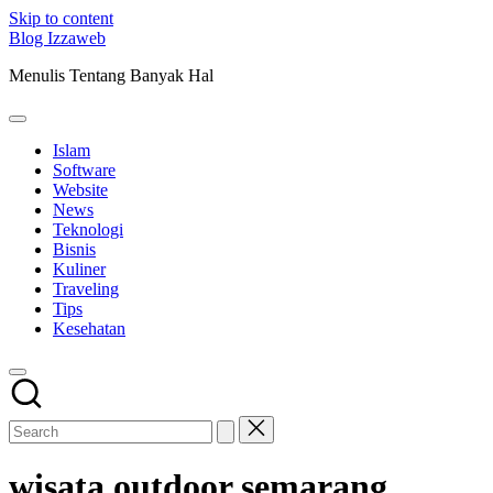
Skip to content
Blog Izzaweb
Menulis Tentang Banyak Hal
Islam
Software
Website
News
Teknologi
Bisnis
Kuliner
Traveling
Tips
Kesehatan
wisata outdoor semarang