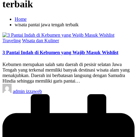
terbaik
Home
wisata pantai jawa tengah terbaik
Posted
Traveling
Wisata dan Kuliner
in
3 Pantai Indah di Kebumen yang Wajib Masuk Wishlist
Kebumen merupakan salah satu daerah di pesisir selatan Jawa
Tengah yang terkenal memiliki banyak destinasi wisata alam yang
menakjubkan. Daerah ini berbatasan langsung dengan Samudra
Hindia sehingga memiliki garis pantai…
Posted
admin izzaweb
by