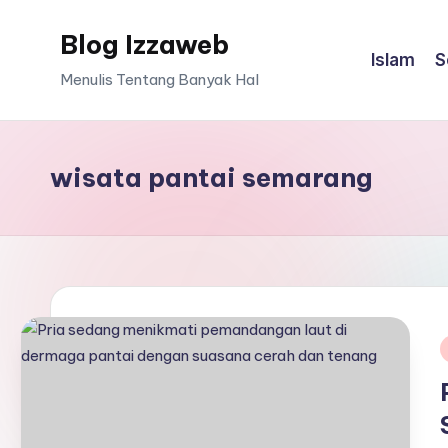
Blog Izzaweb
Skip
Islam
S
to
Menulis Tentang Banyak Hal
content
wisata pantai semarang
i