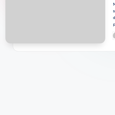
M
s
d
p
P
b