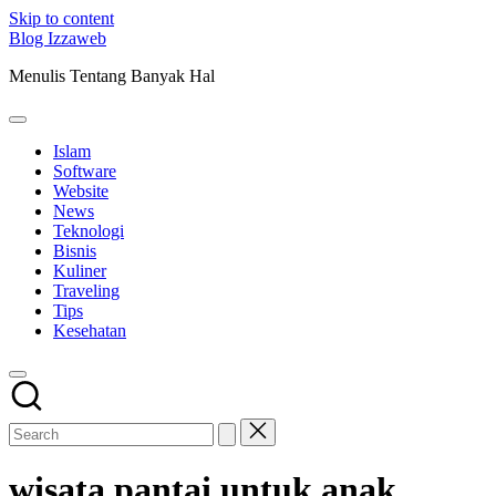
Skip to content
Blog Izzaweb
Menulis Tentang Banyak Hal
Islam
Software
Website
News
Teknologi
Bisnis
Kuliner
Traveling
Tips
Kesehatan
wisata pantai untuk anak