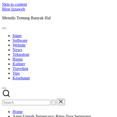
Skip to content
Blog Izzaweb
Menulis Tentang Banyak Hal
Islam
Software
Website
News
Teknologi
Bisnis
Kuliner
Traveling
Tips
Kesehatan
Home
Agen Umrah Terpercaya: Rima Tour Semarang