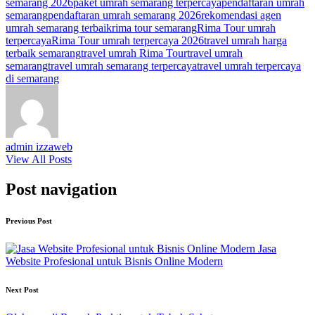
semarang 2026
paket umrah semarang terpercaya
pendaftaran umrah
semarang
pendaftaran umrah semarang 2026
rekomendasi agen
umrah semarang terbaik
rima tour semarang
Rima Tour umrah
terpercaya
Rima Tour umrah terpercaya 2026
travel umrah harga
terbaik semarang
travel umrah Rima Tour
travel umrah
semarang
travel umrah semarang terpercaya
travel umrah terpercaya
di semarang
admin izzaweb
View All Posts
Post navigation
Previous Post
Jasa
Website Profesional untuk Bisnis Online Modern
Next Post