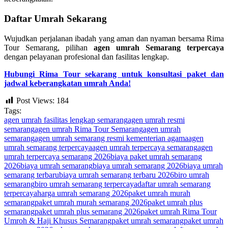
Daftar Umrah Sekarang
Wujudkan perjalanan ibadah yang aman dan nyaman bersama Rima
Tour Semarang, pilihan
agen umrah Semarang terpercaya
dengan pelayanan profesional dan fasilitas lengkap.
Hubungi Rima Tour sekarang untuk konsultasi paket dan
jadwal keberangkatan umrah Anda!
Post Views:
184
Tags:
agen umrah fasilitas lengkap semarang
agen umrah resmi
semarang
agen umrah Rima Tour Semarang
agen umrah
semarang
agen umrah semarang resmi kementerian agama
agen
umrah semarang terpercaya
agen umrah terpercaya semarang
agen
umrah terpercaya semarang 2026
biaya paket umrah semarang
2026
biaya umrah semarang
biaya umrah semarang 2026
biaya umrah
semarang terbaru
biaya umrah semarang terbaru 2026
biro umrah
semarang
biro umrah semarang terpercaya
daftar umrah semarang
terpercaya
harga umrah semarang 2026
paket umrah murah
semarang
paket umrah murah semarang 2026
paket umrah plus
semarang
paket umrah plus semarang 2026
paket umrah Rima Tour
Umroh & Haji Khusus Semarang
paket umrah semarang
paket umrah