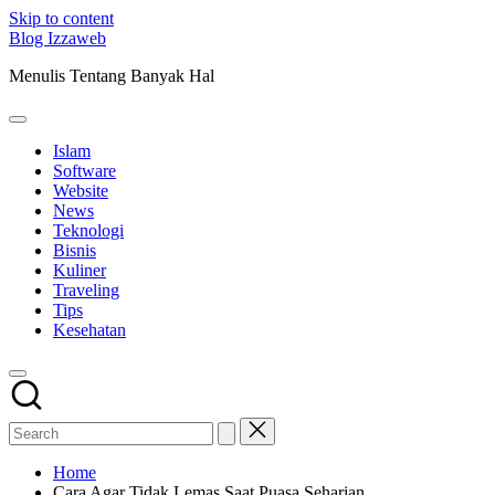
Skip to content
Blog Izzaweb
Menulis Tentang Banyak Hal
Islam
Software
Website
News
Teknologi
Bisnis
Kuliner
Traveling
Tips
Kesehatan
Home
Cara Agar Tidak Lemas Saat Puasa Seharian