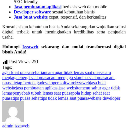
SEO friendly
Jasa pembuatan aplikasi
berbasis web dan mobile
Developer software
sesuai kebutuhan bisnis
Jasa buat website
cepat, responsif, dan berkualitas
Konsultasikan kebutuhan bisnis Anda sekarang dan wujudkan solusi
digital terbaik untuk meningkatkan kredibilitas serta penjualan
usaha.
Hubungi
Izzaweb
sekarang dan mulai transformasi digital
bisnis Anda!
Post Views:
251
Tags:
agar kuat puasa seharian
cara agar tidak lemas saat puasa
cara
menjaga energi saat puasa
cara menjaga stamina saat puasa
cara
puasa tetap bertenaga
developer software
izzaweb
jasa buat
website
jasa pembuatan aplikasi
jasa website
menu sahur agar tidak
lemas
penyebab tubuh lemas saat puasa
pola hidup sehat saat
puasa
tips puasa sehat
tips tidak lemas saat puasa
website developer
admin izzaweb