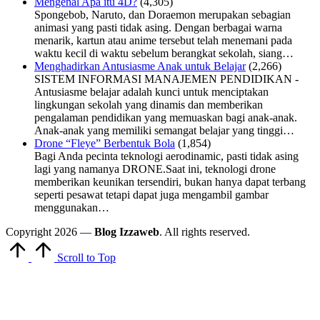
Mengenal Apa itu 4D?
(4,305)
Spongebob, Naruto, dan Doraemon merupakan sebagian
animasi yang pasti tidak asing. Dengan berbagai warna
menarik, kartun atau anime tersebut telah menemani pada
waktu kecil di waktu sebelum berangkat sekolah, siang…
Menghadirkan Antusiasme Anak untuk Belajar
(2,266)
SISTEM INFORMASI MANAJEMEN PENDIDIKAN -
Antusiasme belajar adalah kunci untuk menciptakan
lingkungan sekolah yang dinamis dan memberikan
pengalaman pendidikan yang memuaskan bagi anak-anak.
Anak-anak yang memiliki semangat belajar yang tinggi…
Drone “Fleye” Berbentuk Bola
(1,854)
Bagi Anda pecinta teknologi aerodinamic, pasti tidak asing
lagi yang namanya DRONE.Saat ini, teknologi drone
memberikan keunikan tersendiri, bukan hanya dapat terbang
seperti pesawat tetapi dapat juga mengambil gambar
menggunakan…
Copyright 2026 —
Blog Izzaweb
. All rights reserved.
Scroll to Top