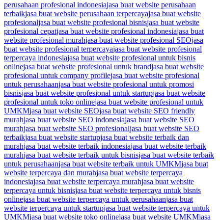
perusahaan profesional indonesia
jasa buat website perusahaan
terbaik
jasa buat website perusahaan terpercaya
jasa buat website
profesional
jasa buat website profesional bisnis
jasa buat website
profesional cepat
jasa buat website profesional indonesia
jasa buat
website profesional murah
jasa buat website profesional SEO
jasa
buat website profesional terpercaya
jasa buat website profesional
terpercaya indonesia
jasa buat website profesional untuk bisnis
online
jasa buat website profesional untuk brand
jasa buat website
profesional untuk company profile
jasa buat website profesional
untuk perusahaan
jasa buat website profesional untuk promosi
bisnis
jasa buat website profesional untuk startup
jasa buat website
profesional untuk toko online
jasa buat website profesional untuk
UMKM
jasa buat website SEO
jasa buat website SEO friendly
murah
jasa buat website SEO indonesia
jasa buat website SEO
murah
jasa buat website SEO profesional
jasa buat website SEO
terbaik
jasa buat website startup
jasa buat website terbaik dan
murah
jasa buat website terbaik indonesia
jasa buat website terbaik
murah
jasa buat website terbaik untuk bisnis
jasa buat website terbaik
untuk perusahaan
jasa buat website terbaik untuk UMKM
jasa buat
website terpercaya dan murah
jasa buat website terpercaya
indonesia
jasa buat website terpercaya murah
jasa buat website
terpercaya untuk bisnis
jasa buat website terpercaya untuk bisnis
online
jasa buat website terpercaya untuk perusahaan
jasa buat
website terpercaya untuk startup
jasa buat website terpercaya untuk
UMKM
jasa buat website toko online
jasa buat website UMKM
jasa