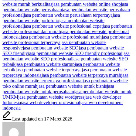
website murah berkualitas
jasa pembuatan website online shop
jasa
pembuatan website perusahaan
jasa pembuatan website perusahaan
profesional
jasa pembuatan website perusahaan terpercaya
jasa
pembuatan website portofolio
jasa pembuatan website
profesional
jasa pembuatan website profesional cepat
jasa pembuatan
website profesional dan murah
jasa pembuatan website profesional
indonesia
jasa pembuatan website profesional murah
jasa pembuatan
website profesional terpercaya
jasa pembuatan website
responsive
jasa pembuatan website SEO
jasa pembuatan website
SEO friendly
jasa pembuatan website SEO friendly profesional
jasa
pembuatan website SEO profesional
jasa pembuatan website SEO
terbaik
jasa pembuatan website startup
jasa pembuatan website
terbaik
jasa pembuatan website terpercaya
jasa pembuatan website
terpercaya indonesia
jasa pembuatan website terpercaya murah
jasa
pembuatan website terpercaya profesional
jasa pembuatan website
toko online murah
jasa pembuatan website untuk bisnis
jasa
pembuatan website untuk perusahaan
jasa pembuatan website untuk
UMKM
jasa pembuatan website wordpress
jasa web developer
Indonesia
jasa web developer profesional
jasa web development
indonesia
Last updated on 17 Maret 2026