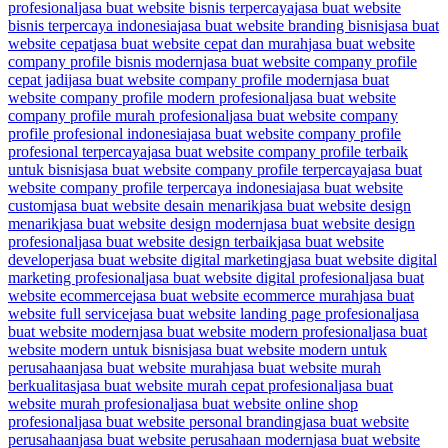
profesional
jasa buat website bisnis terpercaya
jasa buat website
bisnis terpercaya indonesia
jasa buat website branding bisnis
jasa buat
website cepat
jasa buat website cepat dan murah
jasa buat website
company profile bisnis modern
jasa buat website company profile
cepat jadi
jasa buat website company profile modern
jasa buat
website company profile modern profesional
jasa buat website
company profile murah profesional
jasa buat website company
profile profesional indonesia
jasa buat website company profile
profesional terpercaya
jasa buat website company profile terbaik
untuk bisnis
jasa buat website company profile terpercaya
jasa buat
website company profile terpercaya indonesia
jasa buat website
custom
jasa buat website desain menarik
jasa buat website design
menarik
jasa buat website design modern
jasa buat website design
profesional
jasa buat website design terbaik
jasa buat website
developer
jasa buat website digital marketing
jasa buat website digital
marketing profesional
jasa buat website digital profesional
jasa buat
website ecommerce
jasa buat website ecommerce murah
jasa buat
website full service
jasa buat website landing page profesional
jasa
buat website modern
jasa buat website modern profesional
jasa buat
website modern untuk bisnis
jasa buat website modern untuk
perusahaan
jasa buat website murah
jasa buat website murah
berkualitas
jasa buat website murah cepat profesional
jasa buat
website murah profesional
jasa buat website online shop
profesional
jasa buat website personal branding
jasa buat website
perusahaan
jasa buat website perusahaan modern
jasa buat website