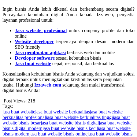
Ingin bisnis Anda lebih dikenal dan berkembang secara digital?
Percayakan kebutuhan digital Anda kepada Izzaweb, penyedia
layanan profesional untuk:
Jasa website profesional
untuk company profile dan toko
online
Website developer
terpercaya dengan desain modern dan
SEO friendly
Jasa pembuatan aplikasi
berbasis web dan mobile
Developer software
sesuai kebutuhan bisnis
Jasa buat website
cepat, responsif, dan berkualitas
Konsultasikan kebutuhan bisnis Anda sekarang dan wujudkan solusi
digital terbaik untuk meningkatkan kredibilitas serta penjualan
usaha. Hubungi
Izzaweb.com
sekarang dan mulai transformasi
digital bisnis Anda!
Post Views:
218
Tags:
jasa buat website
jasa buat website berkualitas
jasa buat website
berkualitas profesional
jasa buat website berkualitas tinggi
jasa buat
website bisnis besar
jasa buat website bisnis digital
jasa buat website
bisnis digital modern
jasa buat website bisnis kecil
jasa buat website
bisnis modern
jasa buat website bisnis online
jasa buat website bisnis