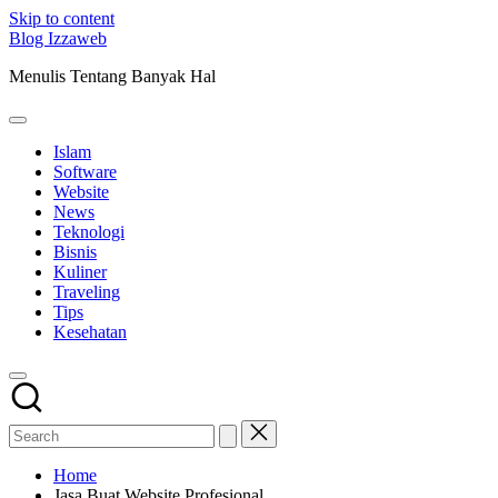
Skip to content
Blog Izzaweb
Menulis Tentang Banyak Hal
Islam
Software
Website
News
Teknologi
Bisnis
Kuliner
Traveling
Tips
Kesehatan
Home
Jasa Buat Website Profesional