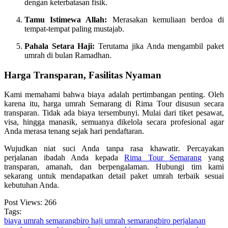
dengan keterbatasan fisik.
Tamu Istimewa Allah:
Merasakan kemuliaan berdoa di
tempat-tempat paling mustajab.
Pahala Setara Haji:
Terutama jika Anda mengambil paket
umrah di bulan Ramadhan.
Harga Transparan, Fasilitas Nyaman
Kami memahami bahwa biaya adalah pertimbangan penting. Oleh
karena itu, harga umrah Semarang di Rima Tour disusun secara
transparan. Tidak ada biaya tersembunyi. Mulai dari tiket pesawat,
visa, hingga manasik, semuanya dikelola secara profesional agar
Anda merasa tenang sejak hari pendaftaran.
Wujudkan niat suci Anda tanpa rasa khawatir
.
Percayakan
perjalanan ibadah Anda kepada
Rima Tour Semarang
yang
transparan, amanah, dan berpengalaman. Hubungi tim kami
sekarang untuk mendapatkan detail paket umrah terbaik sesuai
kebutuhan Anda.
Post Views:
266
Tags:
biaya umrah semarang
biro haji umrah semarang
biro perjalanan