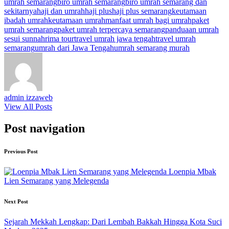
umrah semarang
biro umrah semarang
biro umrah semarang dan
sekitarnya
haji dan umrah
haji plus
haji plus semarang
keutamaan
ibadah umrah
keutamaan umrah
manfaat umrah bagi umrah
paket
umrah semarang
paket umrah terpercaya semarang
panduaan umrah
sesui sunnah
rima tour
travel umrah jawa tengah
travel umrah
semarang
umrah dari Jawa Tengah
umrah semarang murah
admin izzaweb
View All Posts
Post navigation
Previous Post
Loenpia Mbak
Lien Semarang yang Melegenda
Next Post
Sejarah Mekkah Lengkap: Dari Lembah Bakkah Hingga Kota Suci