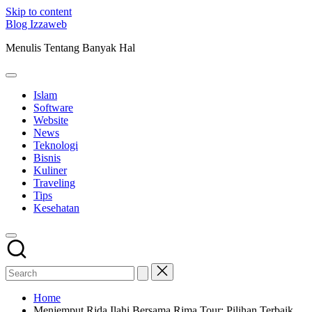
Skip to content
Blog Izzaweb
Menulis Tentang Banyak Hal
Islam
Software
Website
News
Teknologi
Bisnis
Kuliner
Traveling
Tips
Kesehatan
Home
Menjemput Rida Ilahi Bersama Rima Tour: Pilihan Terbaik