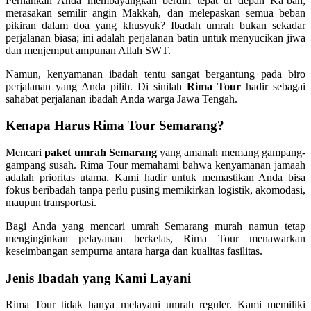
Pernahkah Anda membayangkan berdiri tepat di depan Ka’bah,
merasakan semilir angin Makkah, dan melepaskan semua beban
pikiran dalam doa yang khusyuk? Ibadah umrah bukan sekadar
perjalanan biasa; ini adalah perjalanan batin untuk menyucikan jiwa
dan menjemput ampunan Allah SWT.
Namun, kenyamanan ibadah tentu sangat bergantung pada biro
perjalanan yang Anda pilih. Di sinilah
Rima Tour
hadir sebagai
sahabat perjalanan ibadah Anda warga Jawa Tengah.
Kenapa Harus Rima Tour Semarang?
Mencari
paket umrah Semarang
yang amanah memang gampang-
gampang susah. Rima Tour memahami bahwa kenyamanan jamaah
adalah prioritas utama. Kami hadir untuk memastikan Anda bisa
fokus beribadah tanpa perlu pusing memikirkan logistik, akomodasi,
maupun transportasi.
Bagi Anda yang mencari umrah Semarang murah namun tetap
menginginkan pelayanan berkelas, Rima Tour menawarkan
keseimbangan sempurna antara harga dan kualitas fasilitas.
Jenis Ibadah yang Kami Layani
Rima Tour tidak hanya melayani umrah reguler. Kami memiliki