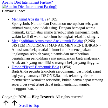
Apa itu Diet Intermittent Fasting?
Banyak Dibaca
Mengenal Apa itu 4D?
(4,305)
Spongebob, Naruto, dan Doraemon merupakan sebagian
animasi yang pasti tidak asing. Dengan berbagai warna
menarik, kartun atau anime tersebut telah menemani pada
waktu kecil di waktu sebelum berangkat sekolah, siang…
Menghadirkan Antusiasme Anak untuk Belajar
(2,266)
SISTEM INFORMASI MANAJEMEN PENDIDIKAN -
Antusiasme belajar adalah kunci untuk menciptakan
lingkungan sekolah yang dinamis dan memberikan
pengalaman pendidikan yang memuaskan bagi anak-anak.
Anak-anak yang memiliki semangat belajar yang tinggi…
Drone “Fleye” Berbentuk Bola
(1,854)
Bagi Anda pecinta teknologi aerodinamic, pasti tidak asing
lagi yang namanya DRONE.Saat ini, teknologi drone
memberikan keunikan tersendiri, bukan hanya dapat terbang
seperti pesawat tetapi dapat juga mengambil gambar
menggunakan…
Copyright 2026 —
Blog Izzaweb
. All rights reserved.
Scroll to Top