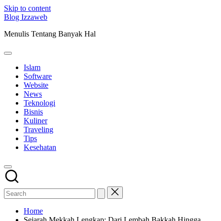
Skip to content
Blog Izzaweb
Menulis Tentang Banyak Hal
Islam
Software
Website
News
Teknologi
Bisnis
Kuliner
Traveling
Tips
Kesehatan
Home
Sejarah Mekkah Lengkap: Dari Lembah Bakkah Hingga