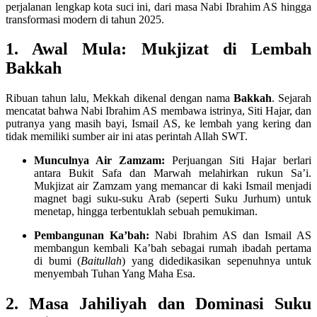
perjalanan lengkap kota suci ini, dari masa Nabi Ibrahim AS hingga
transformasi modern di tahun 2025.
1. Awal Mula: Mukjizat di Lembah
Bakkah
Ribuan tahun lalu, Mekkah dikenal dengan nama
Bakkah
. Sejarah
mencatat bahwa Nabi Ibrahim AS membawa istrinya, Siti Hajar, dan
putranya yang masih bayi, Ismail AS, ke lembah yang kering dan
tidak memiliki sumber air ini atas perintah Allah SWT.
Munculnya Air Zamzam:
Perjuangan Siti Hajar berlari
antara Bukit Safa dan Marwah melahirkan rukun Sa’i.
Mukjizat air Zamzam yang memancar di kaki Ismail menjadi
magnet bagi suku-suku Arab (seperti Suku Jurhum) untuk
menetap, hingga terbentuklah sebuah pemukiman.
Pembangunan Ka’bah:
Nabi Ibrahim AS dan Ismail AS
membangun kembali Ka’bah sebagai rumah ibadah pertama
di bumi (
Baitullah
) yang didedikasikan sepenuhnya untuk
menyembah Tuhan Yang Maha Esa.
2. Masa Jahiliyah dan Dominasi Suku