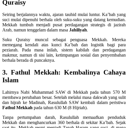
Quraisy
Seiring berjalannya waktu, ajaran tauhid mulai luntur. Ka’bah yang
suci mulai dipenuhi berhala oleh suku-suku yang datang kemudian.
Mekkah tumbuh menjadi pusat perdagangan strategis di jazirah
Arab, namun tenggelam dalam masa
Jahiliyah
.
Suku Quraisy muncul sebagai penguasa Mekkah. Mereka
memegang kendali atas kunci Ka’bah dan logistik bagi para
peziarah. Pada masa inilah, sistem kabilah dan perdagangan
makmur, namun di sisi lain, ketimpangan sosial dan penyembahan
berhala berada di puncaknya.
3. Fathul Mekkah: Kembalinya Cahaya
Islam
Lahirnya Nabi Muhammad SAW di Mekkah pada tahun 570 M
membawa perubahan besar. Setelah melalui masa dakwah yang sulit
dan hijrah ke Madinah, Rasulullah SAW kembali dalam peristiwa
Fathul Mekkah
pada tahun 630 M (8 Hijriah).
Tanpa pertumpahan darah, Rasulullah memaafkan penduduk
Mekkah dan menghancurkan 360 berhala di sekitar Ka’bah. Sejak
saat itu, Mekkah resmi menjadi Tanah Haram yang suci, di mana