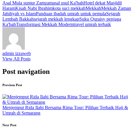
Asal Mula sumur Zamzam
asal usul Ka'bah
Hotel dekat Masjidil
Haram
Kisah Nabi Ibrahim
kota suci mekkah
Mekkah
Mekkah Zaman
Jahiliyah vs Islam
Panduan ibadah umrah untuk pemula
Sejarah
Lembah Bakkah
sejarah mekkah lengkap
Suku Quraisy penjaga
Ka'bah
Transformasi Mekkah Modern
travel umrah terbaik
admin izzaweb
View All Posts
Post navigation
Previous Post
Menjemput Rida Ilahi Bersama Rima Tour: Pilihan Terbaik Haji &
Umrah di Semarang
Next Post