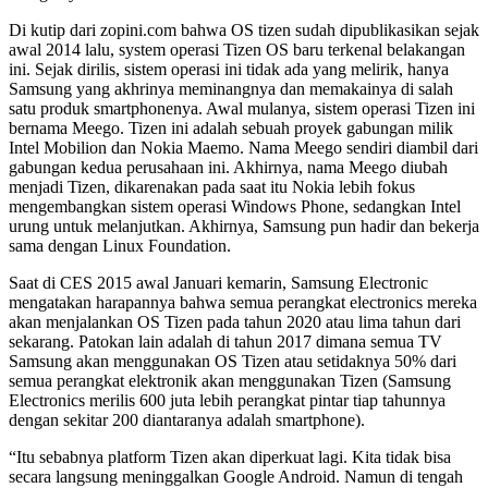
Di kutip dari zopini.com bahwa OS tizen sudah dipublikasikan sejak
awal 2014 lalu, system operasi Tizen OS baru terkenal belakangan
ini. Sejak dirilis, sistem operasi ini tidak ada yang melirik, hanya
Samsung yang akhrinya meminangnya dan memakainya di salah
satu produk smartphonenya. Awal mulanya, sistem operasi Tizen ini
bernama Meego. Tizen ini adalah sebuah proyek gabungan milik
Intel Mobilion dan Nokia Maemo. Nama Meego sendiri diambil dari
gabungan kedua perusahaan ini. Akhirnya, nama Meego diubah
menjadi Tizen, dikarenakan pada saat itu Nokia lebih fokus
mengembangkan sistem operasi Windows Phone, sedangkan Intel
urung untuk melanjutkan. Akhirnya, Samsung pun hadir dan bekerja
sama dengan Linux Foundation.
Saat di CES 2015 awal Januari kemarin, Samsung Electronic
mengatakan harapannya bahwa semua perangkat electronics mereka
akan menjalankan OS Tizen pada tahun 2020 atau lima tahun dari
sekarang. Patokan lain adalah di tahun 2017 dimana semua TV
Samsung akan menggunakan OS Tizen atau setidaknya 50% dari
semua perangkat elektronik akan menggunakan Tizen (Samsung
Electronics merilis 600 juta lebih perangkat pintar tiap tahunnya
dengan sekitar 200 diantaranya adalah smartphone).
“Itu sebabnya platform Tizen akan diperkuat lagi. Kita tidak bisa
secara langsung meninggalkan Google Android. Namun di tengah