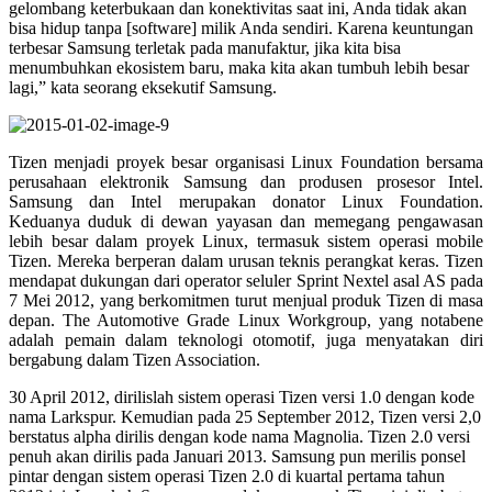
gelombang keterbukaan dan konektivitas saat ini, Anda tidak akan
bisa hidup tanpa [software] milik Anda sendiri. Karena keuntungan
terbesar Samsung terletak pada manufaktur, jika kita bisa
menumbuhkan ekosistem baru, maka kita akan tumbuh lebih besar
lagi,” kata seorang eksekutif Samsung.
Tizen menjadi proyek besar organisasi Linux Foundation bersama
perusahaan elektronik Samsung dan produsen prosesor Intel.
Samsung dan Intel merupakan donator Linux Foundation.
Keduanya duduk di dewan yayasan dan memegang pengawasan
lebih besar dalam proyek Linux, termasuk sistem operasi mobile
Tizen. Mereka berperan dalam urusan teknis perangkat keras. Tizen
mendapat dukungan dari operator seluler Sprint Nextel asal AS pada
7 Mei 2012, yang berkomitmen turut menjual produk Tizen di masa
depan. The Automotive Grade Linux Workgroup, yang notabene
adalah pemain dalam teknologi otomotif, juga menyatakan diri
bergabung dalam Tizen Association.
30 April 2012, dirilislah sistem operasi Tizen versi 1.0 dengan kode
nama Larkspur. Kemudian pada 25 September 2012, Tizen versi 2,0
berstatus alpha dirilis dengan kode nama Magnolia. Tizen 2.0 versi
penuh akan dirilis pada Januari 2013. Samsung pun merilis ponsel
pintar dengan sistem operasi Tizen 2.0 di kuartal pertama tahun