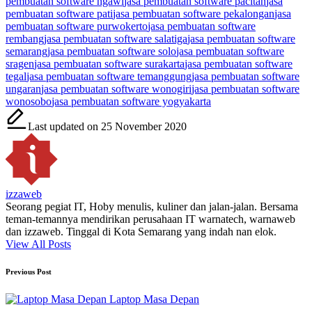
pembuatan software ngawi
jasa pembuatan software pacitan
jasa
pembuatan software pati
jasa pembuatan software pekalongan
jasa
pembuatan software purwokerto
jasa pembuatan software
rembang
jasa pembuatan software salatiga
jasa pembuatan software
semarang
jasa pembuatan software solo
jasa pembuatan software
sragen
jasa pembuatan software surakarta
jasa pembuatan software
tegal
jasa pembuatan software temanggung
jasa pembuatan software
ungaran
jasa pembuatan software wonogiri
jasa pembuatan software
wonosobo
jasa pembuatan software yogyakarta
Last updated on 25 November 2020
izzaweb
Seorang pegiat IT, Hoby menulis, kuliner dan jalan-jalan. Bersama
teman-temannya mendirikan perusahaan IT warnatech, warnaweb
dan izzaweb. Tinggal di Kota Semarang yang indah nan elok.
View All Posts
Post
Previous Post
navigation
Laptop Masa Depan