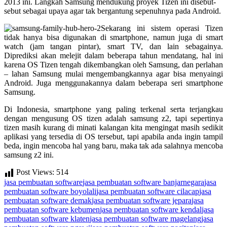
2013 ini. Langkah Samsung mendukung proyek Tizen ini disebut-
sebut sebagai upaya agar tak bergantung sepenuhnya pada Android.
Sekarang ini sistem operasi Tizen
tidak hanya bisa digunakan di smartphone, namun juga di smart
watch (jam tangan pintar), smart TV, dan lain sebagainya.
Diprediksi akan melejit dalam beberapa tahun mendatang, hal ini
karena OS Tizen tengah dikembangkan oleh Samsung, dan perlahan
– lahan Samsung mulai mengembangkannya agar bisa menyaingi
Android. Juga menggunakannya dalam beberapa seri smartphone
Samsung.
Di Indonesia, smartphone yang paling terkenal serta terjangkau
dengan mengusung OS tizen adalah samsung z2, tapi sepertinya
tizen masih kurang di minati kalangan kita mengingat masih sedikit
aplikasi yang tersedia di OS tersebut, tapi apabila anda ingin tampil
beda, ingin mencoba hal yang baru, maka tak ada salahnya mencoba
samsung z2 ini.
Post Views:
514
Tags:
jasa pembuatan software
jasa pembuatan software banjarnegara
jasa
pembuatan software boyolali
jasa pembuatan software cilacap
jasa
pembuatan software demak
jasa pembuatan software jepara
jasa
pembuatan software kebumen
jasa pembuatan software kendal
jasa
pembuatan software klaten
jasa pembuatan software magelang
jasa