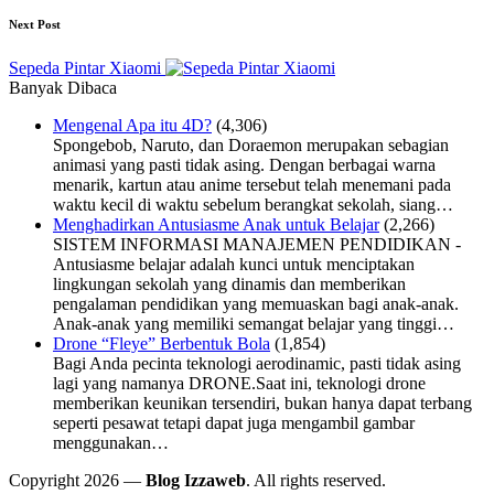
Next Post
Sepeda Pintar Xiaomi
Banyak Dibaca
Mengenal Apa itu 4D?
(4,306)
Spongebob, Naruto, dan Doraemon merupakan sebagian
animasi yang pasti tidak asing. Dengan berbagai warna
menarik, kartun atau anime tersebut telah menemani pada
waktu kecil di waktu sebelum berangkat sekolah, siang…
Menghadirkan Antusiasme Anak untuk Belajar
(2,266)
SISTEM INFORMASI MANAJEMEN PENDIDIKAN -
Antusiasme belajar adalah kunci untuk menciptakan
lingkungan sekolah yang dinamis dan memberikan
pengalaman pendidikan yang memuaskan bagi anak-anak.
Anak-anak yang memiliki semangat belajar yang tinggi…
Drone “Fleye” Berbentuk Bola
(1,854)
Bagi Anda pecinta teknologi aerodinamic, pasti tidak asing
lagi yang namanya DRONE.Saat ini, teknologi drone
memberikan keunikan tersendiri, bukan hanya dapat terbang
seperti pesawat tetapi dapat juga mengambil gambar
menggunakan…
Copyright 2026 —
Blog Izzaweb
. All rights reserved.