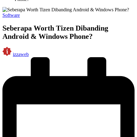
Posted
Software
in
Seberapa Worth Tizen Dibanding
Android & Windows Phone?
Posted
izzaweb
by