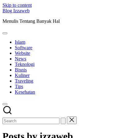
Skip to content
Blog Izzaweb
Menulis Tentang Banyak Hal
Islam
Software
Website
News
Teknologi
Bisnis
Kuliner
Traveling
Tips
Kesehatan
Posts by izzaweb