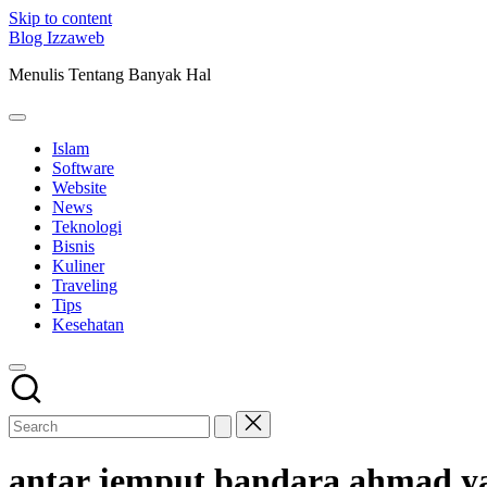
Skip to content
Blog Izzaweb
Menulis Tentang Banyak Hal
Islam
Software
Website
News
Teknologi
Bisnis
Kuliner
Traveling
Tips
Kesehatan
antar jemput bandara ahmad ya