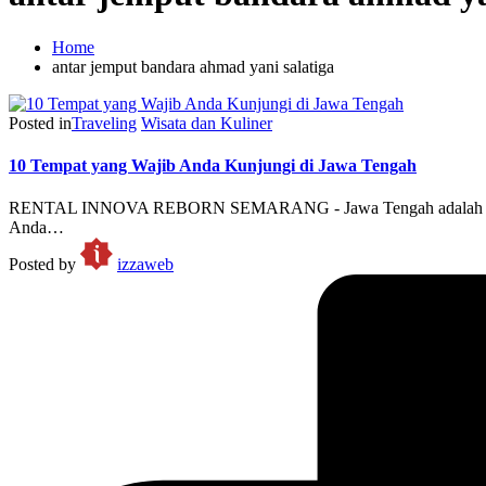
Home
antar jemput bandara ahmad yani salatiga
Posted in
Traveling
Wisata dan Kuliner
10 Tempat yang Wajib Anda Kunjungi di Jawa Tengah
RENTAL INNOVA REBORN SEMARANG - Jawa Tengah adalah propinsi ya
Anda…
Posted by
izzaweb