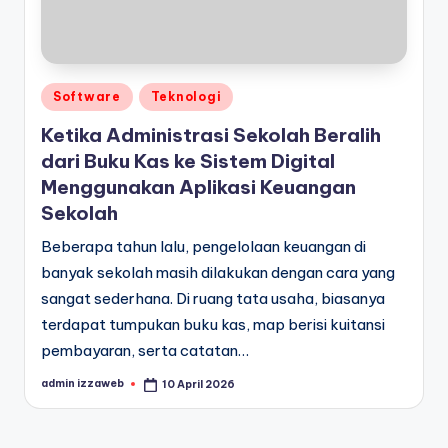
Posted
Software
Teknologi
in
Ketika Administrasi Sekolah Beralih
dari Buku Kas ke Sistem Digital
Menggunakan Aplikasi Keuangan
Sekolah
Beberapa tahun lalu, pengelolaan keuangan di
banyak sekolah masih dilakukan dengan cara yang
sangat sederhana. Di ruang tata usaha, biasanya
terdapat tumpukan buku kas, map berisi kuitansi
pembayaran, serta catatan…
admin izzaweb
10 April 2026
Posted
by