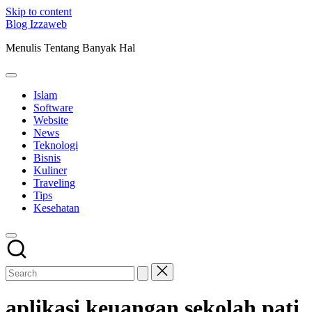
Skip to content
Blog Izzaweb
Menulis Tentang Banyak Hal
Islam
Software
Website
News
Teknologi
Bisnis
Kuliner
Traveling
Tips
Kesehatan
aplikasi keuangan sekolah pati