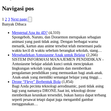
Navigasi pos
1
2
3
Next page
Banyak Dibaca
Mengenal Apa itu 4D?
(4,310)
Spongebob, Naruto, dan Doraemon merupakan sebagian
animasi yang pasti tidak asing. Dengan berbagai warna
menarik, kartun atau anime tersebut telah menemani pada
waktu kecil di waktu sebelum berangkat sekolah, siang…
Menghadirkan Antusiasme Anak untuk Belajar
(2,266)
SISTEM INFORMASI MANAJEMEN PENDIDIKAN -
Antusiasme belajar adalah kunci untuk menciptakan
lingkungan sekolah yang dinamis dan memberikan
pengalaman pendidikan yang memuaskan bagi anak-anak.
Anak-anak yang memiliki semangat belajar yang tinggi…
Drone “Fleye” Berbentuk Bola
(1,854)
Bagi Anda pecinta teknologi aerodinamic, pasti tidak asing
lagi yang namanya DRONE.Saat ini, teknologi drone
memberikan keunikan tersendiri, bukan hanya dapat terbang
seperti pesawat tetapi dapat juga mengambil gambar
menggunakan…