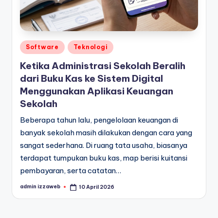
Posted
Software
Teknologi
in
Ketika Administrasi Sekolah Beralih
dari Buku Kas ke Sistem Digital
Menggunakan Aplikasi Keuangan
Sekolah
Beberapa tahun lalu, pengelolaan keuangan di
banyak sekolah masih dilakukan dengan cara yang
sangat sederhana. Di ruang tata usaha, biasanya
terdapat tumpukan buku kas, map berisi kuitansi
pembayaran, serta catatan…
admin izzaweb
10 April 2026
Posted
by