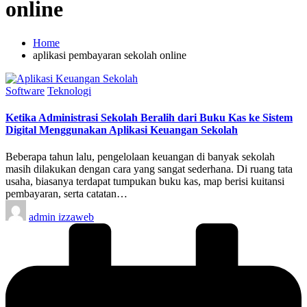
online
Home
aplikasi pembayaran sekolah online
Posted
Software
Teknologi
in
Ketika Administrasi Sekolah Beralih dari Buku Kas ke Sistem
Digital Menggunakan Aplikasi Keuangan Sekolah
Beberapa tahun lalu, pengelolaan keuangan di banyak sekolah
masih dilakukan dengan cara yang sangat sederhana. Di ruang tata
usaha, biasanya terdapat tumpukan buku kas, map berisi kuitansi
pembayaran, serta catatan…
Posted
admin izzaweb
by