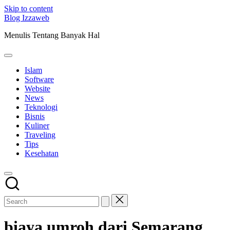
Skip to content
Blog Izzaweb
Menulis Tentang Banyak Hal
Islam
Software
Website
News
Teknologi
Bisnis
Kuliner
Traveling
Tips
Kesehatan
biaya umroh dari Semarang