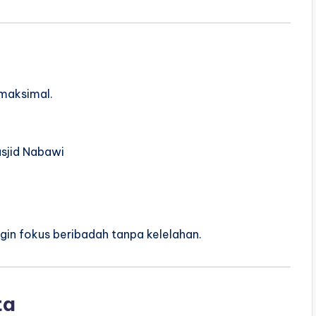
maksimal.
asjid Nabawi
gin fokus beribadah tanpa kelelahan.
ta