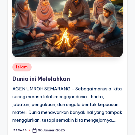
Posted
Islam
in
Dunia ini Melelahkan
AGEN UMROH SEMARANG - Sebagai manusia, kita
sering merasa lelah mengejar dunia—harta,
jabatan, pengakuan, dan segala bentuk kepuasan
materi. Dunia menawarkan banyak hal yang tampak
menggiurkan, tetapi semakin kita mengejarnya,…
izzaweb
30 Januari 2025
Posted