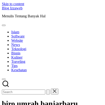
Skip to content
Blog Izzaweb
Menulis Tentang Banyak Hal
Islam
Software
Website
News
Teknologi
Bisnis
Kuliner
Traveling
Tips
Kesehatan
biro umrah banjarbaru