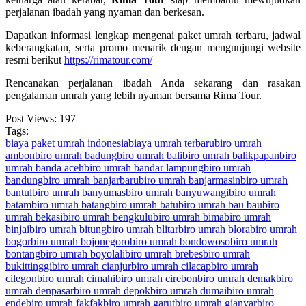
perjalanan ibadah yang nyaman dan berkesan.
Dapatkan informasi lengkap mengenai paket umrah terbaru, jadwal
keberangkatan, serta promo menarik dengan mengunjungi website
resmi berikut
https://rimatour.com/
Rencanakan perjalanan ibadah Anda sekarang dan rasakan
pengalaman umrah yang lebih nyaman bersama Rima Tour.
Post Views:
197
Tags:
biaya paket umrah indonesia
biaya umrah terbaru
biro umrah
ambon
biro umrah badung
biro umrah bali
biro umrah balikpapan
biro
umrah banda aceh
biro umrah bandar lampung
biro umrah
bandung
biro umrah banjarbaru
biro umrah banjarmasin
biro umrah
bantul
biro umrah banyumas
biro umrah banyuwangi
biro umrah
batam
biro umrah batang
biro umrah batu
biro umrah bau bau
biro
umrah bekasi
biro umrah bengkulu
biro umrah bima
biro umrah
binjai
biro umrah bitung
biro umrah blitar
biro umrah blora
biro umrah
bogor
biro umrah bojonegoro
biro umrah bondowoso
biro umrah
bontang
biro umrah boyolali
biro umrah brebes
biro umrah
bukittinggi
biro umrah cianjur
biro umrah cilacap
biro umrah
cilegon
biro umrah cimahi
biro umrah cirebon
biro umrah demak
biro
umrah denpasar
biro umrah depok
biro umrah dumai
biro umrah
ende
biro umrah fakfak
biro umrah garut
biro umrah gianyar
biro