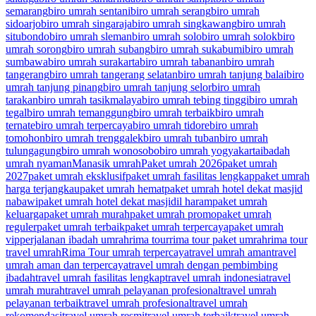
semarang
biro umrah sentani
biro umrah serang
biro umrah
sidoarjo
biro umrah singaraja
biro umrah singkawang
biro umrah
situbondo
biro umrah sleman
biro umrah solo
biro umrah solok
biro
umrah sorong
biro umrah subang
biro umrah sukabumi
biro umrah
sumbawa
biro umrah surakarta
biro umrah tabanan
biro umrah
tangerang
biro umrah tangerang selatan
biro umrah tanjung balai
biro
umrah tanjung pinang
biro umrah tanjung selor
biro umrah
tarakan
biro umrah tasikmalaya
biro umrah tebing tinggi
biro umrah
tegal
biro umrah temanggung
biro umrah terbaik
biro umrah
ternate
biro umrah terpercaya
biro umrah tidore
biro umrah
tomohon
biro umrah trenggalek
biro umrah tuban
biro umrah
tulungagung
biro umrah wonosobo
biro umrah yogyakarta
ibadah
umrah nyaman
Manasik umrah
Paket umrah 2026
paket umrah
2027
paket umrah eksklusif
paket umrah fasilitas lengkap
paket umrah
harga terjangkau
paket umrah hemat
paket umrah hotel dekat masjid
nabawi
paket umrah hotel dekat masjidil haram
paket umrah
keluarga
paket umrah murah
paket umrah promo
paket umrah
reguler
paket umrah terbaik
paket umrah terpercaya
paket umrah
vip
perjalanan ibadah umrah
rima tour
rima tour paket umrah
rima tour
travel umrah
Rima Tour umrah terpercaya
travel umrah aman
travel
umrah aman dan terpercaya
travel umrah dengan pembimbing
ibadah
travel umrah fasilitas lengkap
travel umrah indonesia
travel
umrah murah
travel umrah pelayanan profesional
travel umrah
pelayanan terbaik
travel umrah profesional
travel umrah
rekomendasi
travel umrah resmi
travel umrah terbaik
travel umrah