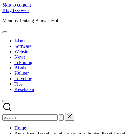
Skip to content
Blog Izzaweb
Menulis Tentang Banyak Hal
Islam
Software
Website
News
Teknologi
Bisnis
Kuliner
Traveling
Tips
Kesehatan
Home
Rima Tour: Travel Umrah Terpercaya dengan Paket Umrah