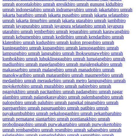
umrah gorontalo
biro umrah gresik
biro umrah gunung kidul
biro
umrah indonesia
biro umrah indramayu
biro umrah jakarta
biro umrah
jakarta barat
biro umrah jakarta pusat
biro umrah jakarta selatan
biro
umrah jakarta timur
biro umrah jakarta utara
biro umrah jambi
biro
umrah jayapura
biro umrah jayapura selatan
biro umrah jayapura
utara
biro umrah jember
biro umrah jepara
biro umrah karawang
biro
umrah kebumen
biro umrah kediri
biro umrah kendari
biro umrah
klaten
biro umrah kudus
biro umrah kulon progo
biro umrah
kuningan
biro umrah kupang
biro umrah lamongan
biro umrah
lampung
biro umrah langsa
biro umrah lhokseumawe
biro umrah
lombok
biro umrah lubuklinggau
biro umrah lumajang
biro umrah
madiun
biro umrah magelang
biro umrah majalengka
biro umrah
makassar
biro umrah malang
biro umrah manado
biro umrah
manokwari
biro umrah mataram
biro umrah maumere
biro umrah
medan
biro umrah merauke
biro umrah metro lampung
biro umrah
mojokerto
biro umrah murah
biro umrah nabire
biro umrah
nganjuk
biro umrah pacitan
biro umrah padang
biro umrah pagar
alam
biro umrah palangkaraya
biro umrah palembang
biro umrah
palopo
biro umrah palu
biro umrah pangkal pinang
biro umrah
parepare
biro umrah pasuruan
biro umrah pati
biro umrah
payakumbuh
biro umrah pekalongan
biro umrah pekanbaru
biro
umrah pematang siantar
biro umrah pontianak
biro umrah
probolinggo
biro umrah purwakarta
biro umrah purwokerto
biro
umrah rembang
biro umrah resmi
biro umrah sabang
biro umrah
salatiga
biro umrah samarinda
biro umrah sampit
biro umrah