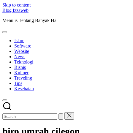
Skip to content
Blog Izzaweb
Menulis Tentang Banyak Hal
Islam
Software
Website
News
Teknologi
Bisnis
Kuliner
Traveling
Tips
Kesehatan
biro umrah cilegon