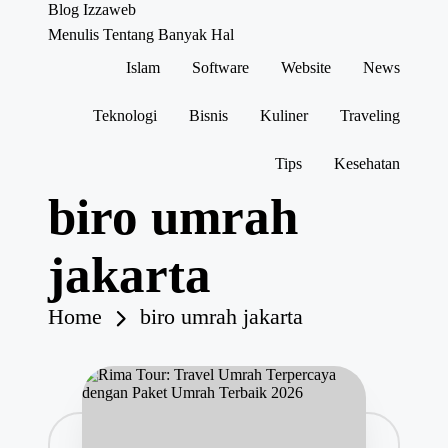
Blog Izzaweb
Menulis Tentang Banyak Hal
Islam
Software
Website
News
Skip
to
content
Teknologi
Bisnis
Kuliner
Traveling
Tips
Kesehatan
biro umrah
jakarta
Home
biro umrah jakarta