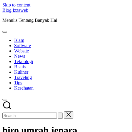
Skip to content
Blog Izzaweb
Menulis Tentang Banyak Hal
Islam
Software
Website
News
Teknologi
Bisnis
Kuliner
Traveling
Tips
Kesehatan
biro umrah jepara