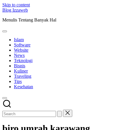
Skip to content
Blog Izzaweb
Menulis Tentang Banyak Hal
Islam
Software
Website
News
Teknologi
Bisnis
Kuliner
Traveling
Tips
Kesehatan
biro umrah karawang