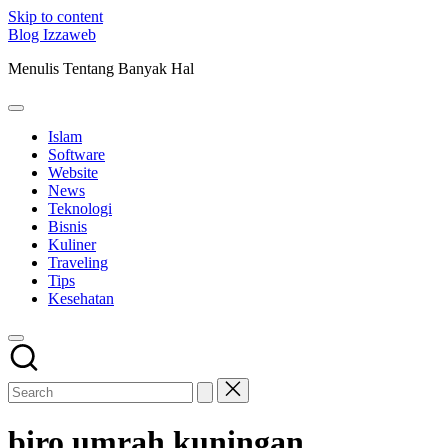
Skip to content
Blog Izzaweb
Menulis Tentang Banyak Hal
Islam
Software
Website
News
Teknologi
Bisnis
Kuliner
Traveling
Tips
Kesehatan
biro umrah kuningan