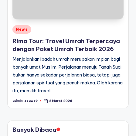
Posted
News
in
Rima Tour: Travel Umrah Terpercaya
dengan Paket Umrah Terbaik 2026
Menjalankan ibadah umrah merupakan impian bagi
banyak umat Muslim. Perjalanan menuju Tanah Suci
bukan hanya sekadar perjalanan biasa, tetapi juga
perjalanan spiritual yang penuh makna. Oleh karena
itu, memilih travel…
admin izzaweb
8 Maret 2026
Posted
by
Banyak Dibaca