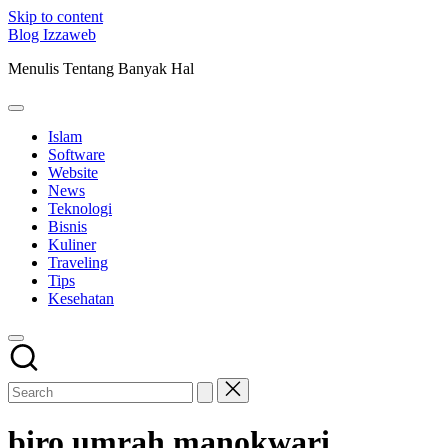
Skip to content
Blog Izzaweb
Menulis Tentang Banyak Hal
Islam
Software
Website
News
Teknologi
Bisnis
Kuliner
Traveling
Tips
Kesehatan
biro umrah manokwari