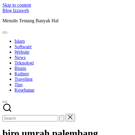
Skip to content
Blog Izzaweb
Menulis Tentang Banyak Hal
Islam
Software
Website
News
Teknologi
Bisnis
Kuliner
Traveling
Tips
Kesehatan
biro umrah palembang