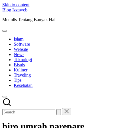
Skip to content
Blog Izzaweb
Menulis Tentang Banyak Hal
Islam
Software
Website
News
Teknologi
Bisnis
Kuliner
Traveling
Tips
Kesehatan
biro umrah parepare